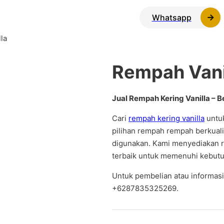
Whatsapp
la
Rempah Vani
Jual Rempah Kering Vanilla – Be
Cari
rempah kering vanilla
untu
pilihan rempah rempah berkualit
digunakan. Kami menyediakan re
terbaik untuk memenuhi kebut
Untuk pembelian atau informasi 
+6287835325269.